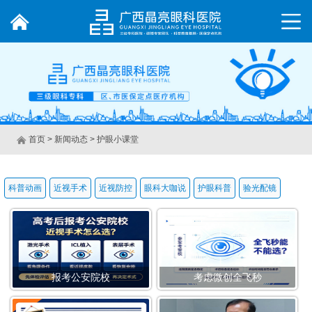
首页
>
新闻动态 >
护眼小课堂
科普动画
近视手术
近视防控
眼科大咖说
护眼科普
验光配镜
报考公安院校
考虑微创全飞秒