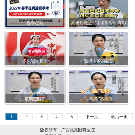
春季征兵
高考后做近视手术对军训有影
响吗？
多久能恢复？
近视手术的谣言
定期查眼底
“小动作”不能做
1
2
3
4
5
下一页
最后一页
版权所有：广西晶亮眼科医院