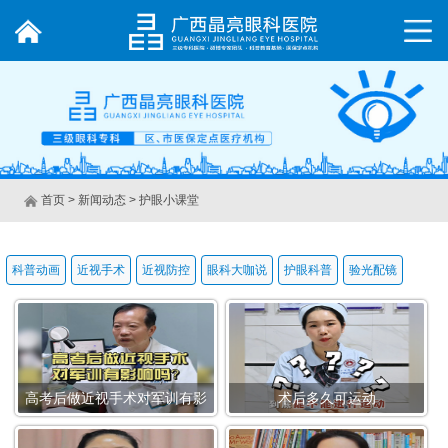
首页
>
新闻动态 >
护眼小课堂
科普动画
近视手术
近视防控
眼科大咖说
护眼科普
验光配镜
高考后做近视手术对军训有影
术后多久可运动
响吗？