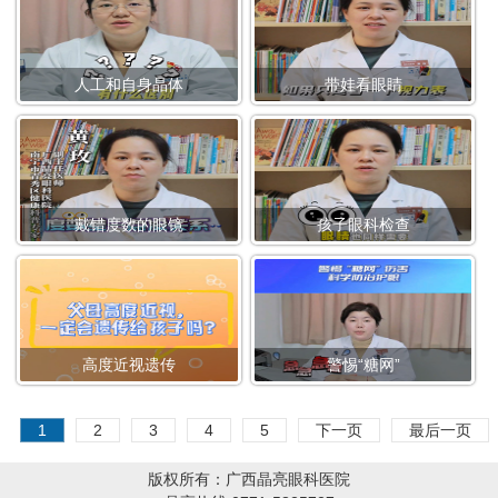
人工和自身晶体
带娃看眼睛
戴错度数的眼镜
孩子眼科检查
高度近视遗传
警惕“糖网”
1
2
3
4
5
下一页
最后一页
版权所有：广西晶亮眼科医院